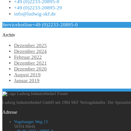
+49 (0)2233-20895-0
+49 (0)2233-20895-29
info@ludwig-skf.de
Servicehotline
+49 (0)2233-20895-0
Archiv
Dezember 2025
Dezember 2024
Februar 2022
Dezember 2021
Dezember 2020
August 2019
Januar 2019
Ludwig Industriebedarf GmbH seit 1984 SKF Vertragshändler. Der Spezialist 
Adresse
Vogelsanger Weg 13
50354 Hürth