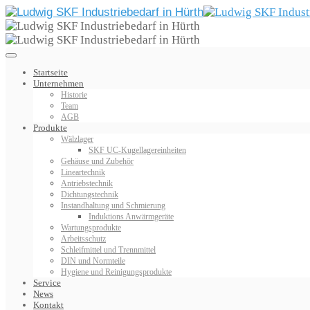
Startseite
Unternehmen
Historie
Team
AGB
Produkte
Wälzlager
SKF UC-Kugellagereinheiten
Gehäuse und Zubehör
Lineartechnik
Antriebstechnik
Dichtungstechnik
Instandhaltung und Schmierung
Induktions Anwärmgeräte
Wartungsprodukte
Arbeitsschutz
Schleifmittel und Trennmittel
DIN und Normteile
Hygiene und Reinigungsprodukte
Service
News
Kontakt