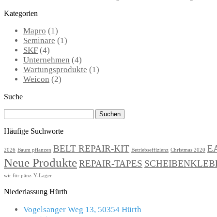
Kategorien
Mapro
(1)
Seminare
(1)
SKF
(4)
Unternehmen
(4)
Wartungsprodukte
(1)
Weicon
(2)
Suche
Suchen
nach:
Häufige Suchworte
BELT REPAIR-KIT
E
2026
Baum pflanzen
Betriebseffizienz
Christmas 2020
Neue Produkte
REPAIR-TAPES
SCHEIBENKLEB
wir für pänz
Y-Lager
Niederlassung Hürth
Vogelsanger Weg 13, 50354 Hürth