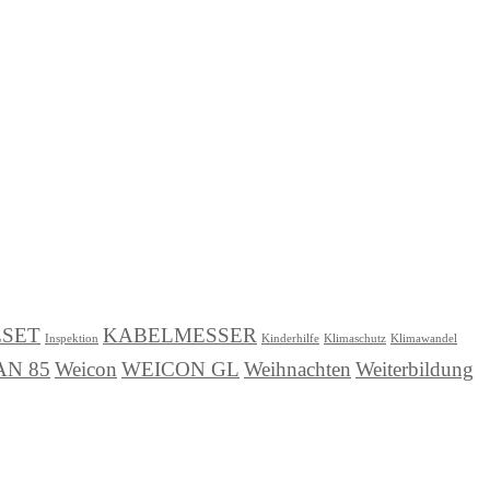
ESET
KABELMESSER
Inspektion
Kinderhilfe
Klimaschutz
Klimawandel
N 85
Weicon
WEICON GL
Weihnachten
Weiterbildung