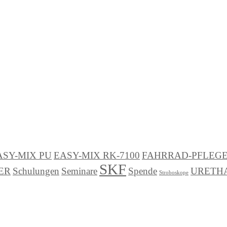
ASY-MIX PU
EASY-MIX RK-7100
FAHRRAD-PFLEG
SKF
ER
Schulungen
Seminare
Spende
URETHA
Stroboskope